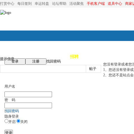
打赏中心
每日签到
幸运转盘
论坛帮助
活动聚焦
手机客户端
道具中心
商家
论坛首页
论坛导航
商家
招聘
装修
昆山优选
小
提示信息
登录
注册
找回密码
您没有登录或者您
帖子
1、您还没有登录
2、您还不是站点会
用户名
密 码
找回密码
隐身登录
开启
关闭
登录