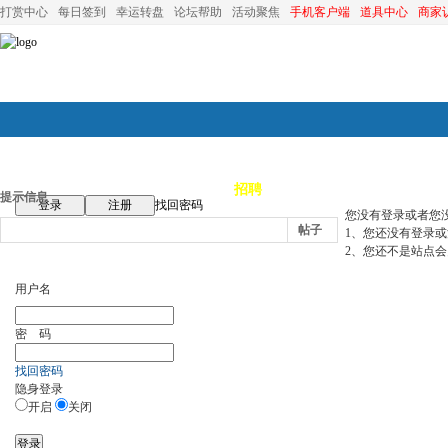
打赏中心
每日签到
幸运转盘
论坛帮助
活动聚焦
手机客户端
道具中心
商家
论坛首页
论坛导航
商家
招聘
装修
昆山优选
小
提示信息
登录
注册
找回密码
您没有登录或者您
帖子
1、您还没有登录
2、您还不是站点会
用户名
密 码
找回密码
隐身登录
开启
关闭
登录