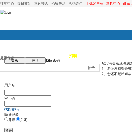
打赏中心
每日签到
幸运转盘
论坛帮助
活动聚焦
手机客户端
道具中心
商家
论坛首页
论坛导航
商家
招聘
装修
昆山优选
小
提示信息
登录
注册
找回密码
您没有登录或者您
帖子
1、您还没有登录
2、您还不是站点会
用户名
密 码
找回密码
隐身登录
开启
关闭
登录