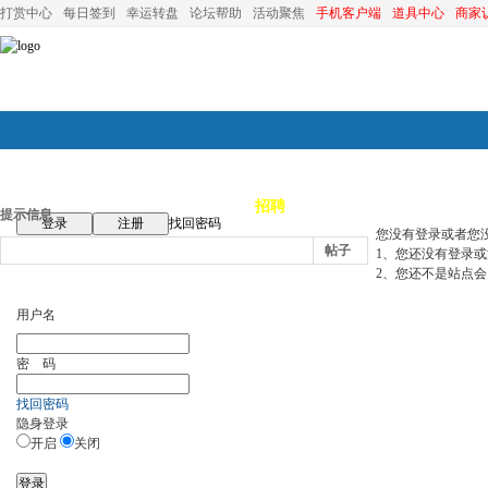
打赏中心
每日签到
幸运转盘
论坛帮助
活动聚焦
手机客户端
道具中心
商家
论坛首页
论坛导航
商家
招聘
装修
昆山优选
小
提示信息
登录
注册
找回密码
您没有登录或者您
帖子
1、您还没有登录
2、您还不是站点会
用户名
密 码
找回密码
隐身登录
开启
关闭
登录