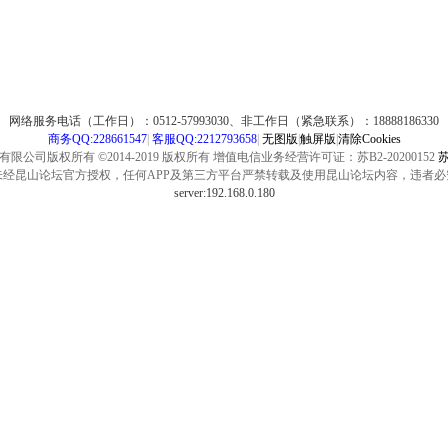
网络服务电话（工作日）：0512-57993030、非工作日（紧急联系）：18888186330
商务QQ:228661547
|
客服QQ:2212793658
|
无图版
|
触屏版
|
清除Cookies
公司版权所有 ©2014-2019 版权所有 增值电信业务经营许可证：苏B2-20200152
苏
未经昆山论坛官方授权，任何APP及第三方平台严禁转载及使用昆山论坛内容，违者必
server:192.168.0.180