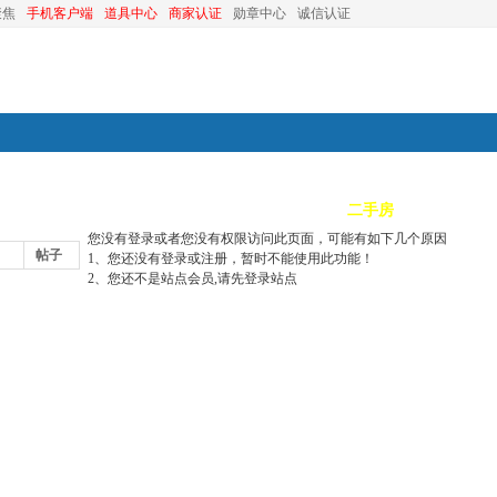
聚焦
手机客户端
道具中心
商家认证
勋章中心
诚信认证
装修
昆山优选
小红娘
分类信息
二手房
昆山视窗
您没有登录或者您没有权限访问此页面，可能有如下几个原因
帖子
1、您还没有登录或注册，暂时不能使用此功能！
2、您还不是站点会员,请先登录站点