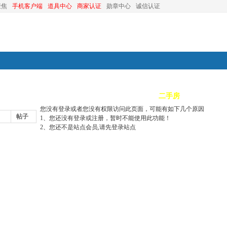
聚焦
手机客户端
道具中心
商家认证
勋章中心
诚信认证
装修
昆山优选
小红娘
分类信息
二手房
昆山视窗
您没有登录或者您没有权限访问此页面，可能有如下几个原因
帖子
1、您还没有登录或注册，暂时不能使用此功能！
2、您还不是站点会员,请先登录站点