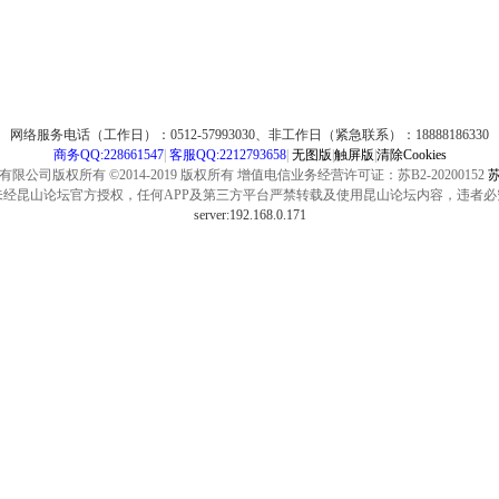
网络服务电话（工作日）：0512-57993030、非工作日（紧急联系）：18888186330
商务QQ:228661547
|
客服QQ:2212793658
|
无图版
|
触屏版
|
清除Cookies
公司版权所有 ©2014-2019 版权所有 增值电信业务经营许可证：苏B2-20200152
苏
未经昆山论坛官方授权，任何APP及第三方平台严禁转载及使用昆山论坛内容，违者必
server:192.168.0.171